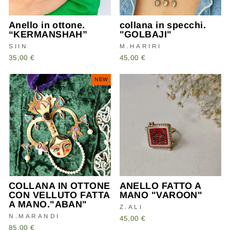
Anello in ottone.
collana in specchi.
“KERMANSHAH”
"GOLBAJI"
SIIN
M.HARIRI
35,00 €
45,00 €
NEW
COLLANA IN OTTONE
ANELLO FATTO A
CON VELLUTO FATTA
MANO "VAROON"
A MANO."ABAN"
Z.ALI
N.MARANDI
45,00 €
85,00 €