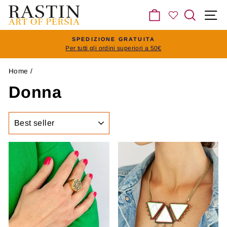
Vai
Carrello
Cerca
N
al
contenuto
SPEDIZIONE GRATUITA
Per tutti gli ordini superiori a 50€
Pausa
slideshow
Home
/
Donna
ORDINA