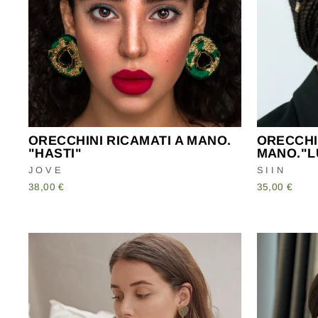
Rest
INS
LA
TU
EMA
ORECCHINI RICAMATI A MANO.
ORECCHIN
"HASTI"
MANO."L
JOVE
SIIN
38,00 €
35,00 €