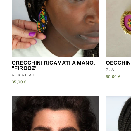
ORECCHINI RICAMATI A MANO.
OECCHIN
"FIROOZ"
Z.ALI
A.KABABI
50,00 €
35,00 €