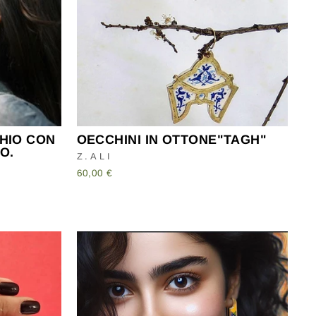
l tuo
CHIO CON
OECCHINI IN OTTONE"TAGH"
O.
Z.ALI
60,00 €