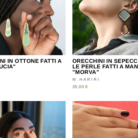
a aggiornato sulle ultime novità e otterrai il
15%
di sconto su
primo acquisto.
ERISCI
ISCRIVITI
A
IL
No Grazie
I IN OTTONE FATTI A
ORECCHINI IN SEPEC
UCIA"
LE PERLE FATTI A MAN
"MORVA"
M.HARIRI
35,00 €