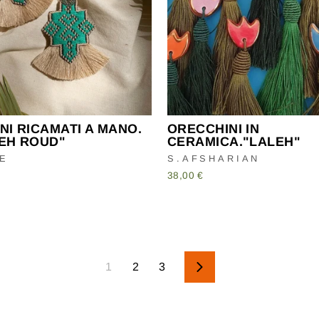
NI RICAMATI A MANO.
ORECCHINI IN
EH ROUD"
CERAMICA."LALEH"
E
S.AFSHARIAN
38,00 €
1
2
3
Successivo