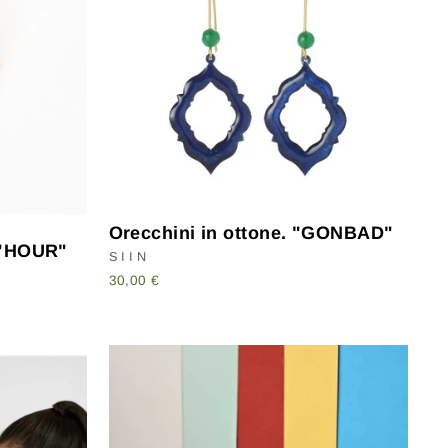
n
Orecchini in ottone. "GONBAD"
. "HOUR"
SIIN
30,00 €
"Chiudi
R.
(ESC)"