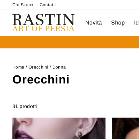
Vai
Chi Siamo
Contatti
al
contenuto
Novità
Shop
I
Home
/
Orecchini
/
Donna
Orecchini
81 prodotti