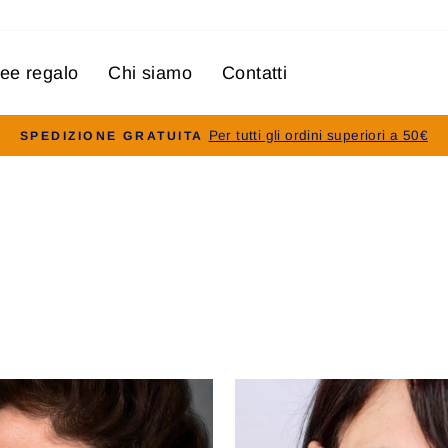
dee regalo
Chi siamo
Contatti
Per tutti gli ordini superiori a 50€
SPEDIZIONE GRATUITA
Pausa
slideshow