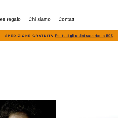
dee regalo
Chi siamo
Contatti
Per tutti gli ordini superiori a 50€
SPEDIZIONE GRATUITA
Pausa
slideshow