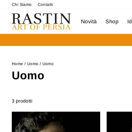
Vai
Chi Siamo
Contatti
al
contenuto
Novità
Shop
I
Home
/
Uomo
/
Uomo
Uomo
3 prodotti