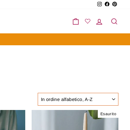
Instagram
Facebook
Pinter
Carrello
Accedi
Cerc
ORDINA
Esaurito