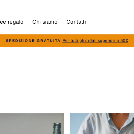
dee regalo
Chi siamo
Contatti
Per tutti gli ordini superiori a 50€
SPEDIZIONE GRATUITA
Pausa
slideshow