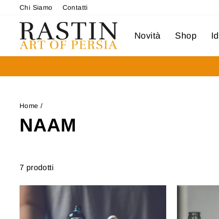
Vai
Chi Siamo
Contatti
al
contenuto
Novità
Shop
I
Home
/
NAAM
7 prodotti