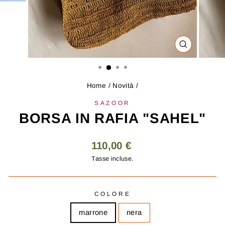
CHIUDI
(ESC)
Home
/
Novità
/
SAZOOR
BORSA IN RAFIA "SAHEL"
Prezzo
110,00 €
regolare
Tasse incluse.
COLORE
marrone
nera