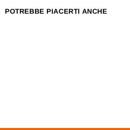
POTREBBE PIACERTI ANCHE
BORSA IN RAFIA
"SAHEL"
SAZOOR
110,00 €