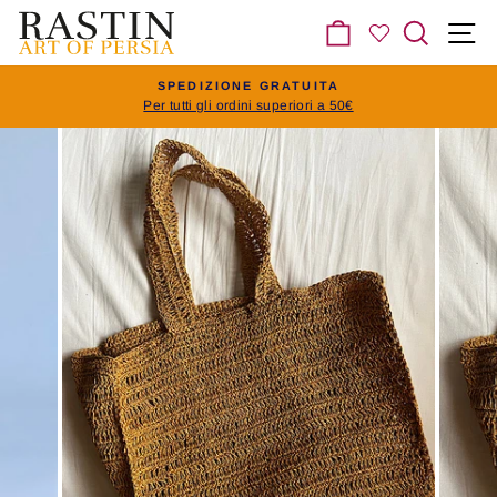
Vai
Carrello
Cerca
N
al
contenuto
SPEDIZIONE GRATUITA
Per tutti gli ordini superiori a 50€
Pausa
slideshow