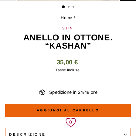
(ESC)
Home
/
SIIN
ANELLO IN OTTONE.
“KASHAN”
Prezzo
35,00 €
regolare
Tasse incluse.
Spedizione in 24/48 ore
AGGIUNGI AL CARRELLO
DESCRIZIONE