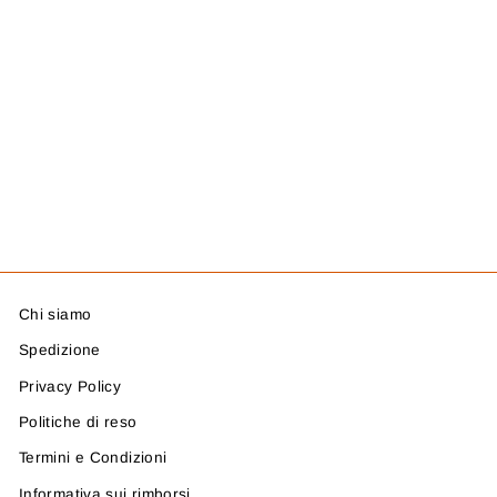
ORECCHINI IN
PLEXIGLASS
FATTI A MANO .
"ARSH"
N.SARIHI
35,00 €
Chi siamo
Spedizione
Privacy Policy
Politiche di reso
Termini e Condizioni
Informativa sui rimborsi