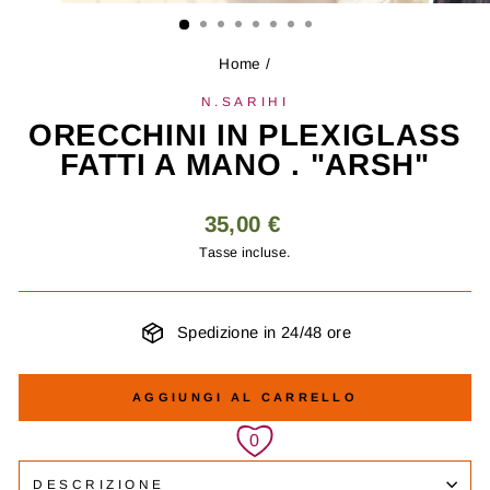
(ESC)
Home
/
N.SARIHI
ORECCHINI IN PLEXIGLASS
FATTI A MANO . "ARSH"
Prezzo
35,00 €
regolare
Tasse incluse.
Spedizione in 24/48 ore
AGGIUNGI AL CARRELLO
DESCRIZIONE