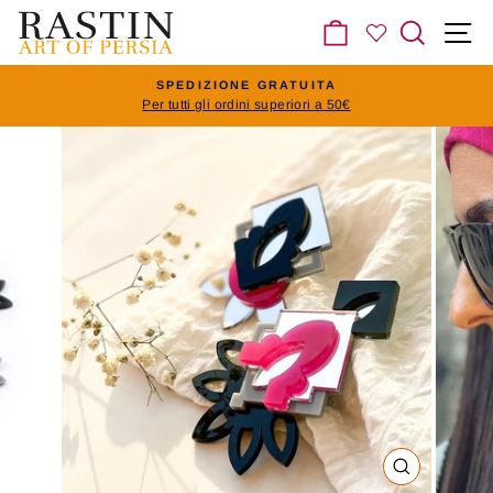
Vai
Carrello
Cerca
N
al
contenuto
SPEDIZIONE GRATUITA
Per tutti gli ordini superiori a 50€
Pausa
slideshow
CHIUDI